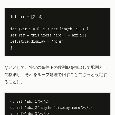
let arr = [2, 4]

for (var i = 0; i < arr.length; i++) {

let ref = this.$refs['abc_' + arr[i]]

ref.style.display = 'none'

}
などとして、特定の条件下の数列IDを抽出して配列とし
て格納し、それをループ処理で回すことでざっと設定す
ることに。
<p ref="abc_1"></p>

<p ref="abc_2" style="display:none"></p>

<p ref="abc_3"></p>
