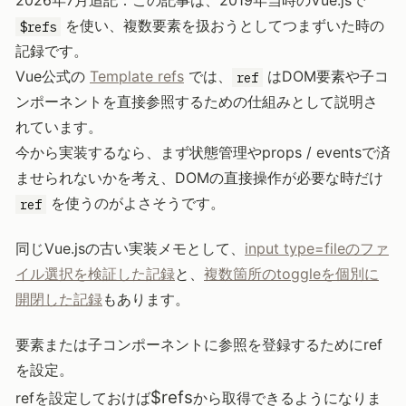
2026年7月追記：この記事は、2019年当時のVue.jsで
を使い、複数要素を扱おうとしてつまずいた時の
$refs
記録です。
Vue公式の
Template refs
では、
はDOM要素や子コ
ref
ンポーネントを直接参照するための仕組みとして説明さ
れています。
今から実装するなら、まず状態管理やprops / eventsで済
ませられないかを考え、DOMの直接操作が必要な時だけ
を使うのがよさそうです。
ref
同じVue.jsの古い実装メモとして、
input type=fileのファ
イル選択を検証した記録
と、
複数箇所のtoggleを個別に
開閉した記録
もあります。
要素または子コンポーネントに参照を登録するためにref
を設定。
$refs
refを設定しておけば
から取得できるようになりま