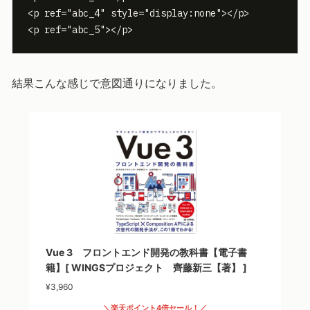
<p ref="abc_4" style="display:none"></p>

<p ref="abc_5"></p>
結果こんな感じで意図通りになりました。
Vue 3 フロントエンド開発の教科書【電子書
籍】[ WINGSプロジェクト 齊藤新三【著】 ]
¥3,960
＼楽天ポイント4倍セール！／