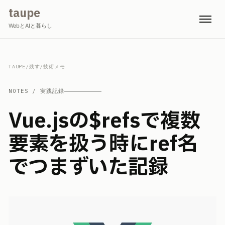
taupe
WebとAIと暮らし
TAUPE
/
残す
/
技術メモ
NOTES / 実践記録
Vue.jsの$refsで複数
要素を扱う時にref名
でつまずいた記録