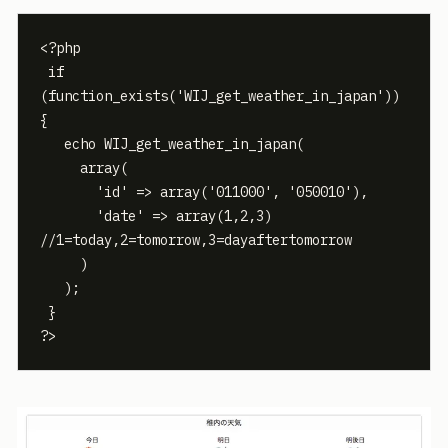
<?php

 if 
(function_exists('WIJ_get_weather_in_japan')) 
{

   echo WIJ_get_weather_in_japan(

     array(

       'id' => array('011000', '050010'),

       'date' => array(1,2,3) 
//1=today,2=tomorrow,3=dayaftertomorrow

     )

   );

 }

?>