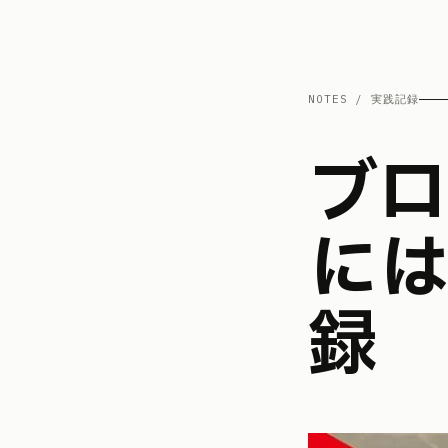
NOTES / 実践記録
ブログ画像の不正コピーを完全
には
録