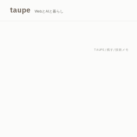
taupe
WebとAIと暮らし
TAUPE
/
残す
/
技術メモ