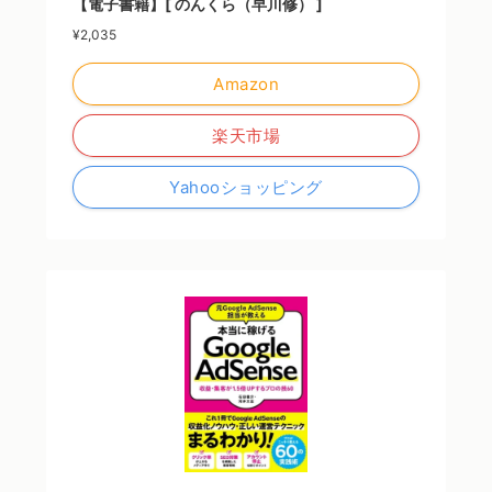
【電子書籍】[ のんくら（早川修） ]
¥2,035
Amazon
楽天市場
Yahooショッピング