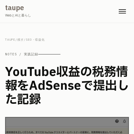
taupe
WebとAIと暮らし
TAUPE
/
残す
/
SEO・収益化
NOTES / 実践記録
YouTube収益の税務情
報をAdSenseで提出し
た記録