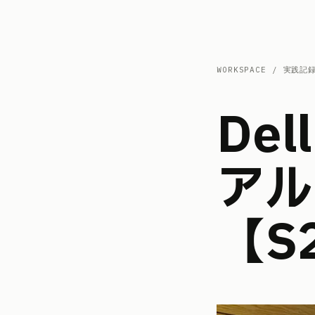
WORKSPACE / 実践記
Dellの27インチモニターをデュ
アル
【S