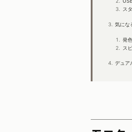
US
ス
気にな
発
ス
デュア