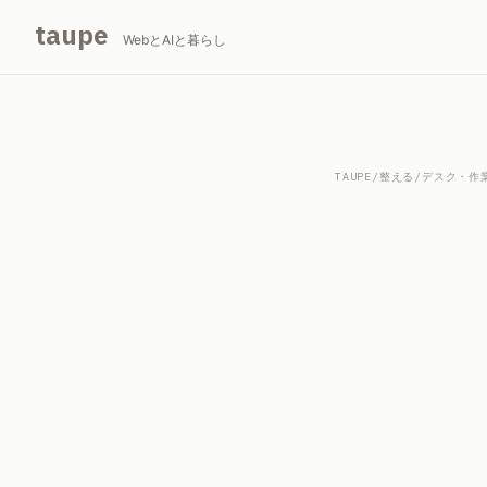
taupe
WebとAIと暮らし
TAUPE
/
整える
/
デスク・作