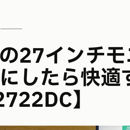
録
にしたら快適
2722DC】