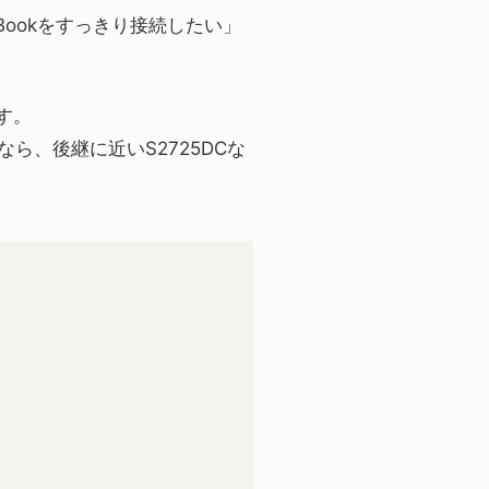
Bookをすっきり接続したい」
ます。
ら、後継に近いS2725DCな