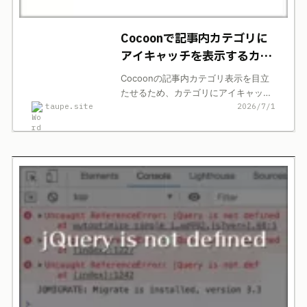
Cocoonで記事内カテゴリに
アイキャッチを表示するカス
タマイズ
Cocoonの記事内カテゴリ表示を目立
たせるため、カテゴリにアイキャッチ
taupe.site
2026/7/1
を表示したカスタマイズ記録。子テー
マで試す前提、バックアップ、テーマ
更新時の注意点も整理します。