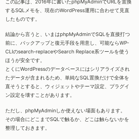
この記事は、2016年に書いたphpMyAdminでURLを置換
するSQLメモを、現在のWordPress運用に合わせて見直
したものです。
結論から言うと、いまはphpMyAdminでSQLを直接打つ
前に、バックアップと復元手段を用意し、可能ならWP-
CLIのsearch-replaceやSearch Replace系ツールを使う
ほうが安全です。
とくにWordPressのデータベースにはシリアライズされ
たデータが含まれるため、単純なSQL置換だけで全体を
直そうとすると、ウィジェットやテーマ設定、プラグイ
ン設定を壊すことがあります。
ただし、phpMyAdminしか使えない場面もあります。
その場合にどこまでSQLで触るか、どこは触らないかを
整理しておきます。