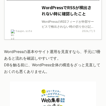
WordPressでRSSが検出さ
れない時に確認したこと
WordPressのRSSフィードが外部サー
ビスで検出されない時の切り分け記
taupe.site
2026/7/3
録。/feed/、rel=alternate、HTML最
適化プラグインの確認順を整理しま
す。
WordPressの基本やサイト運用を見直すなら、手元に1冊
あると流れを確認しやすいです。
DBを触る前に、WordPress全体の構造をざっと見直して
おくのも悪くありません。