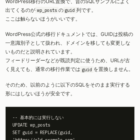
WordPress移行のURL置換で、昔のSQLサンプルによく
出てくるのが
の
列です。
wp_posts
guid
ここは触らないほうがいいです。
WordPress公式の移行ドキュメントでは、GUIDは投稿の
一意識別子として扱われ、ドメインを移しても変更しな
いものだと説明されています。
フィードリーダーなどが既読判定に使うため、URLが古
く見えても、通常の移行作業では
を置換しません。
guid
そのため、以前のように以下のSQLをそのまま実行する
形にはしないほうが安全です。
-- 基本的には実行しない

UPDATE wp_posts

SET guid = REPLACE(guid, 
'https://old.example.com', 