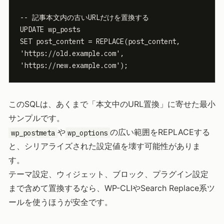
-- 記事本文内の古いURLだけを置換する

UPDATE wp_posts

SET post_content = REPLACE(post_content, 
'https://old.example.com', 
'https://new.example.com');
このSQLは、あくまで「本文中のURL置換」に寄せた最小
サンプルです。
や
の広い範囲をREPLACEする
wp_postmeta
wp_options
と、シリアライズされた設定値を壊す可能性がありま
す。
テーマ設定、ウィジェット、ブロック、プラグイン設定
まで含めて置換するなら、WP-CLIやSearch Replace系ツ
ールを使うほうが安全です。