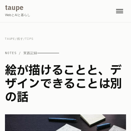
taupe
WebとAIと暮らし
TAUPE
/
残す
/
TIPS
NOTES / 実践記録
絵が描けることと、デ
ザインできることは別
の話