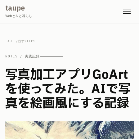
taupe
WebとAIと暮らし
TAUPE
/
残す
/
TIPS
NOTES / 実践記録
写真加工アプリGoArt
を使ってみた。AIで写
真を絵画風にする記録