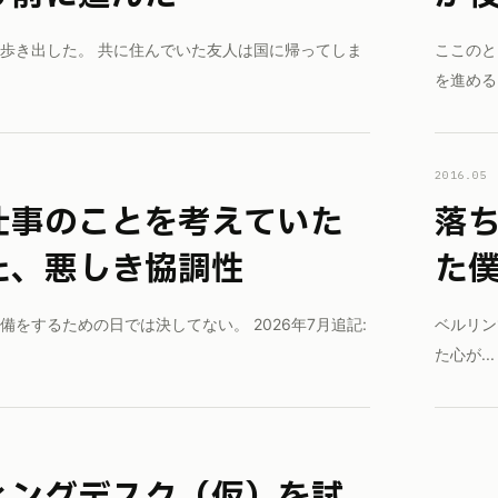
歩き出した。 共に住んでいた友人は国に帰ってしま
ここのと
を進める
2016.05
落ち着きのないふわふわとしてい
た、悪しき協調性
た
をするための日では決してない。 2026年7月追記:
ベルリン
た心が...