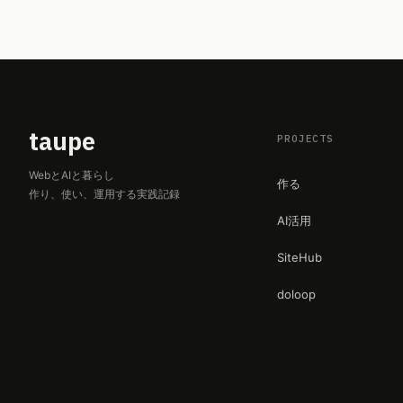
taupe
PROJECTS
WebとAIと暮らし
作る
作り、使い、運用する実践記録
AI活用
SiteHub
doloop