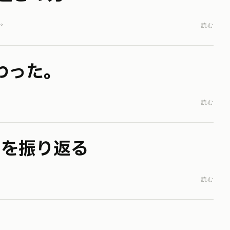
。
読む
わった。
読む
年を振り返る
読む