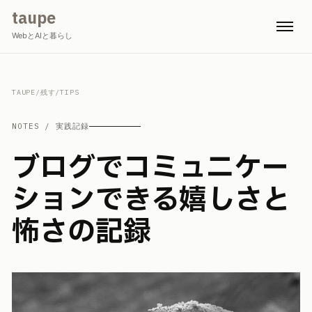
taupe
WebとAIと暮らし
TAUPE
/
残す
/
TIPS
NOTES / 実践記録
ブログでコミュニケー
ションできる嬉しさと
怖さの記録