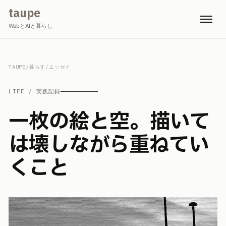
taupe
WebとAIと暮らし
TAUPE
/
暮らす
/
エッセイ
LIFE / 実践記録
一枚の絵と空。描いて
は壊しながら重ねてい
くこと