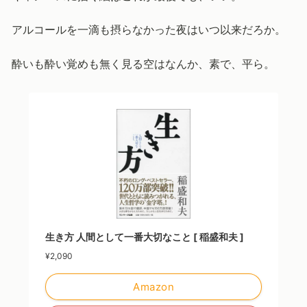
アルコールを一滴も摂らなかった夜はいつ以来だろか。
酔いも酔い覚めも無く見る空はなんか、素で、平ら。
生き方 人間として一番大切なこと [ 稲盛和夫 ]
¥2,090
Amazon