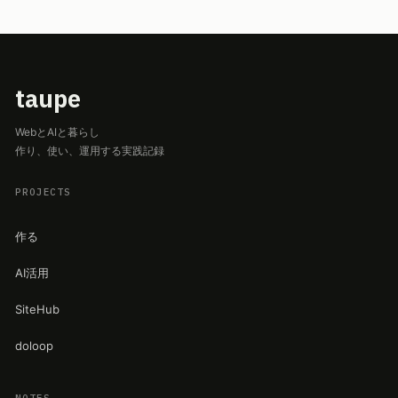
taupe
WebとAIと暮らし
作り、使い、運用する実践記録
PROJECTS
作る
AI活用
SiteHub
doloop
NOTES