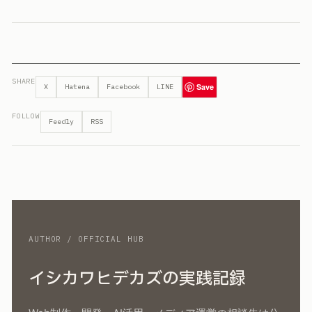
SHARE
Save
X
Hatena
Facebook
LINE
FOLLOW
Feedly
RSS
AUTHOR / OFFICIAL HUB
イシカワヒデカズの実践記録