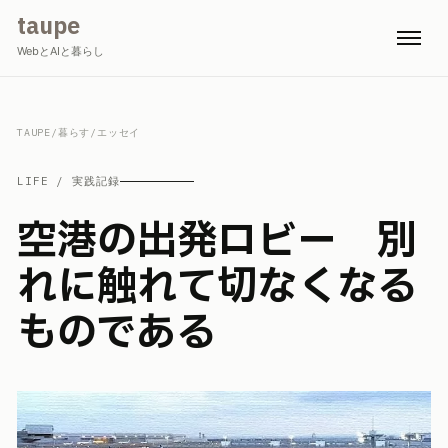
taupe
WebとAIと暮らし
TAUPE
/
暮らす
/
エッセイ
LIFE / 実践記録
空港の出発ロビー 別
れに触れて切なくなる
ものである