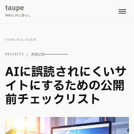
taupe
WebとAIと暮らし
TAUPE
/
作る
/
AI活用
PROJECTS / 実践記録
AIに誤読されにくいサ
イトにするための公開
前チェックリスト