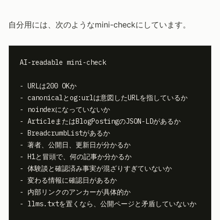
自分用には、次のようなmini-checkにしています。
AI-readable mini-check

- URLは200 OKか

- canonicalとog:urlは意図したURLを指しているか

- noindexになっていないか

- ArticleまたはBlogPostingのJSON-LDがあるか

- BreadcrumbListがあるか

- 著者、公開日、更新日が分かるか

- H1と冒頭で、何の記事か分かるか

- 体験談と確認済み事実が混ざりすぎていないか

- 変わる情報に確認日があるか

- 内部リンクのアンカーが具体的か

- llms.txtを置くなら、公開ページと矛盾していないか